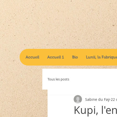
Accueil
Accueil 1
Bio
Lunii, la Fabriqu
Tous les posts
Sabine du Faÿ
22 
Kupi, l'e