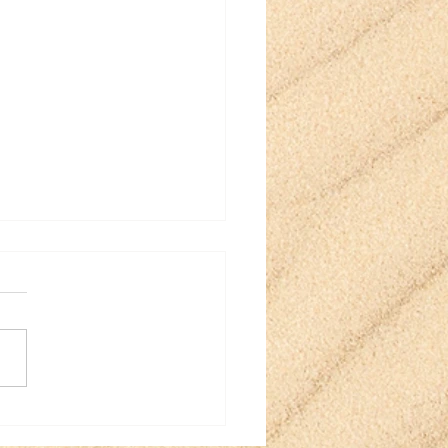
e Eloïse paraît bientôt
éditions Oskar