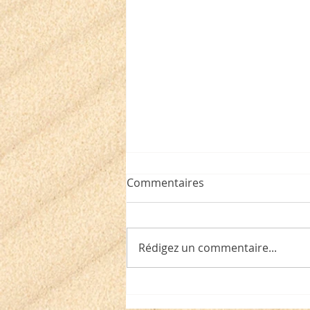
Une critique de "Soleil
Commentaires
blanc" (éditions Oskar) par
François Baillon
Soleil blanc, Sabine du Faÿ (par
François Baillon) Ecrit par
Rédigez un commentaire...
François Baillon 16.09.25 dans
La Une Livres , Les Livres ,
Critiques , Jeunesse , Roman
Soleil blanc, Sabine du Faÿ,