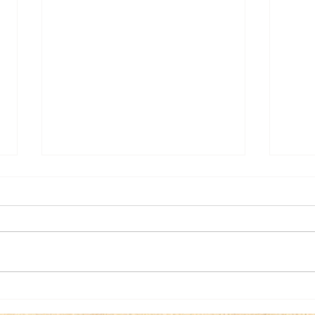
Le tome 3 d’Éloïse détective
Le 3
est paru ! aux éditions
aux 