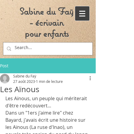
Sabine du Faÿ
- écrivain
pour enfants
Post
Sabine du Faÿ
27 août 2023
1 min de lecture
Les Aïnous
Les Aïnous, un peuple qui mériterait 
d'être redécouvert...
Dans un "1ers j'aime lire" chez 
Bayard, j'avais écrit une histoire sur 
les Aïnous (La ruse d'Inao), un 