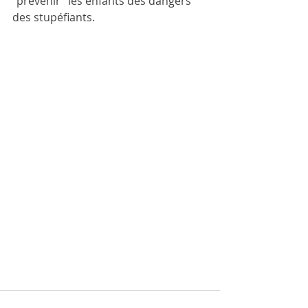
"prévenir" les enfants des dangers 
des stupéfiants.