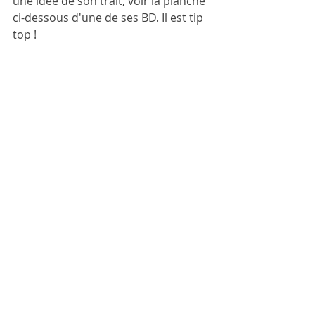
une idée de son trait, voir la planche 
ci-dessous d'une de ses BD. Il est tip 
top !