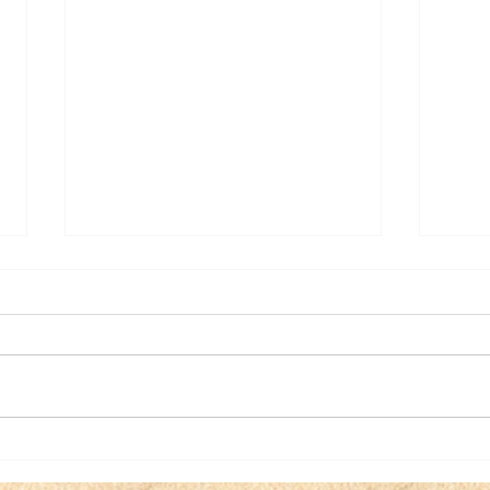
Le tome 3 d’Éloïse détective
Le 3
est paru ! aux éditions
aux 