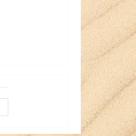
e Eloïse paraît bientôt
éditions Oskar