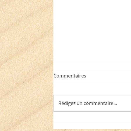
Une critique de "Soleil
Commentaires
blanc" (éditions Oskar) par
François Baillon
Soleil blanc, Sabine du Faÿ (par
François Baillon) Ecrit par
Rédigez un commentaire...
François Baillon 16.09.25 dans
La Une Livres , Les Livres ,
Critiques , Jeunesse , Roman
Soleil blanc, Sabine du Faÿ,