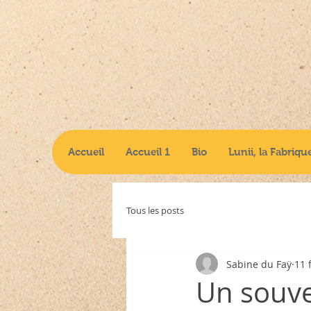
Accueil
Accueil 1
Bio
Lunii, la Fabriqu
Tous les posts
Sabine du Faÿ
11 
Un souve